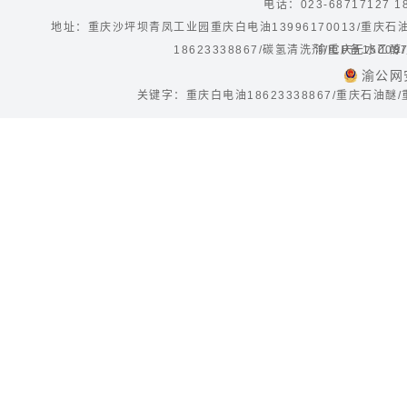
电话：023-68717127 1
地址：重庆沙坪坝青凤工业园重庆白电油13996170013/重庆
18623338867/碳氢清洗剂/重庆无水
渝ICP备15008
渝公网安
关键字：重庆白电油18623338867/重庆石油