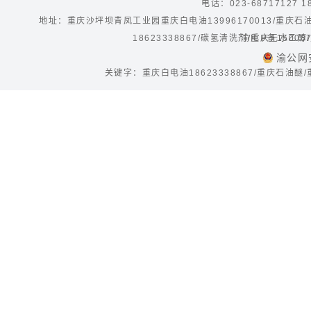
电话：023-68717127 1
地址：重庆沙坪坝青凤工业园重庆白电油13996170013/重庆
18623338867/碳氢清洗剂/重庆无水
渝ICP备15008
渝公网安
关键字：重庆白电油18623338867/重庆石油